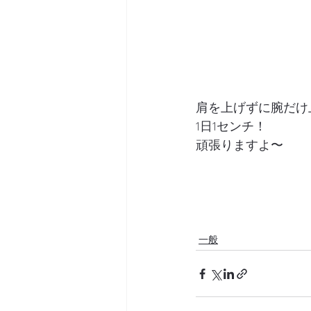
肩を上げずに腕だけ
1日1センチ！
頑張りますよ〜
一般