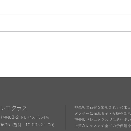
9月スケジュール
8月
バレエクラス
神楽坂の石畳を髪をきれいにま
ダンサーに憧れる子・受験や部
神楽坂3-2 トレビスビル4階
神楽坂バレエクラスではあいま
-9695（受付：10:00～21:00）
上質なレッスンで全ての子供達