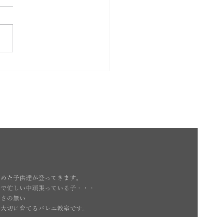
スケジュール
とめた子供達が登ってきます。
活で忙しい中頑張っている子・・・
いさの無い
を大切に育てるバレエ教室です。