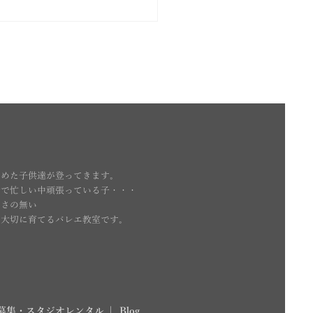
とめた子供達が登ってきます。
活で忙しい中頑張っている子・・・
いさの無い
を大切に育てるバレエ教室です。
師募集・スタジオレンタル
| Blog