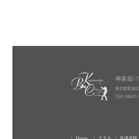
神楽坂
東京都新宿区
090-9845
| Home
|
クラス
|
保護者様