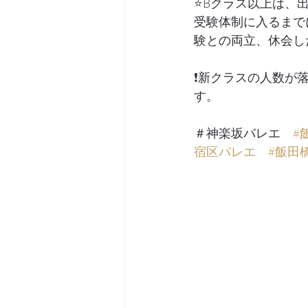
⭐️Bクラス以上は
受験体制に入るまで
験との両立、休会し
❗️新クラスの人数
す。
＃神楽坂バレエ　
#
宿区バレエ
#飯田