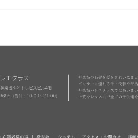
バレエクラス
神楽坂の石畳を髪をきれいにま
ダンサーに憧れる子・受験や部
神楽坂3-2 トレビスビル4階
神楽坂バレエクラスではあいま
-9695（受付：10:00～21:00）
上質なレッスンで全ての子供達
・在籍者様の声
| 発表会
| システム
| アクセス・お問合せ
| 講