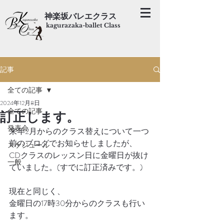
神楽坂バレエクラス
kagurazaka-ballet Class
記事
全ての記事
2024年12月8日
全ての記事
訂正します。
発表会
来年2月からのクラス替えについて一つ
前のブログでお知らせしましたが、
スケジュール
CDクラスのレッスン日に金曜日が抜け
一般
ていました。(すでに訂正済みです。)
現在と同じく、
金曜日の17時30分からのクラスも行い
ます。