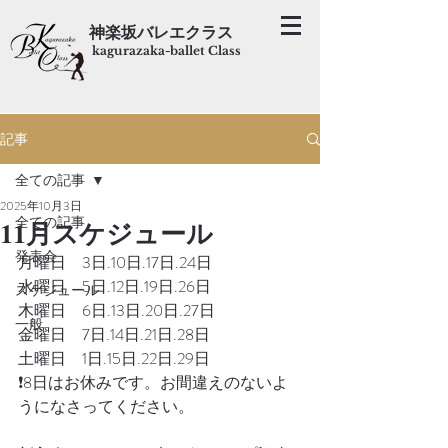
神楽坂バレエクラス
kagurazaka-ballet Class
記事
全ての記事
2025年10月3日
全ての記事
11月スケジュール
発表会
月曜日　3日.10日.17日.24日
水曜日　5日.12日.19日.26日
スケジュール
木曜日　6日.13日.20日.27日
一般
金曜日　7日.14日.21日.28日
土曜日　1日.15日.22日.29日
❗️8日はお休みです。お間違えのないよ
うになさってください。