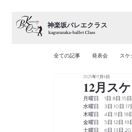
神楽坂バレエクラス
kagurazaka-ballet Class
全ての記事
発表会
スケ
2025年11月6日
12月ス
月曜日　1日.8日.15日
水曜日　3日.10日.17
木曜日　4日.11日.18
金曜日　5日.12日.19
土曜日　6日.13日.20