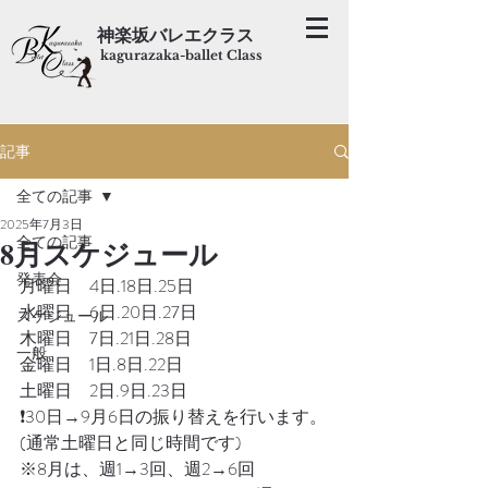
神楽坂バレエクラス
kagurazaka-ballet Class
記事
全ての記事
2025年7月3日
全ての記事
8月スケジュール
発表会
月曜日　4日.18日.25日
水曜日　6日.20日.27日
スケジュール
木曜日　7日.21日.28日
一般
金曜日　1日.8日.22日
土曜日　2日.9日.23日
❗️30日→9月6日の振り替えを行います。
(通常土曜日と同じ時間です)
※8月は、週1→3回、週2→6回　