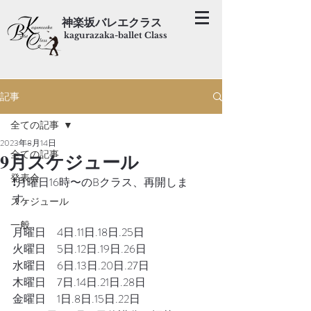
神楽坂バレエクラス
kagurazaka-ballet Class
記事
全ての記事
2023年8月14日
全ての記事
9月スケジュール
発表会
❗️月曜日16時〜のBクラス、再開しま
す。
スケジュール
一般
月曜日　4日.11日.18日.25日
火曜日　5日.12日.19日.26日
水曜日　6日.13日.20日.27日
木曜日　7日.14日.21日.28日
金曜日　1日.8日.15日.22日