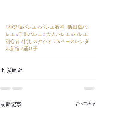
#神楽坂バレエ
#バレエ教室
#飯田橋バ
レエ
#子供バレエ
#大人バレエ
#バレエ
初心者
#貸しスタジオ
#スペースレンタ
ル新宿
#踊り子
最新記事
すべて表示