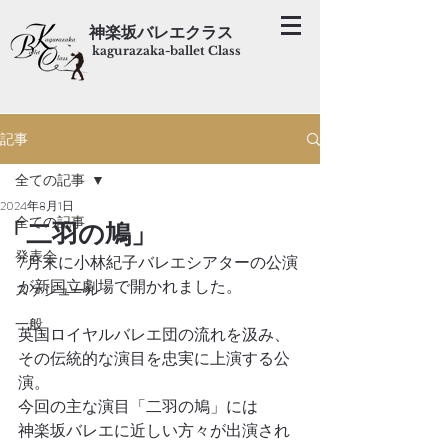
神楽坂バレエクラス
kagurazaka-ballet Class
記事
全ての記事
2024年8月1日
全ての記事
「二羽の鳩」
発表会
7月末に小林紀子バレエシアターの公演
が新国立劇場で開かれました。
スケジュール
一般
英国ロイヤルバレエ団の流れを汲み、
その伝統的な演目を忠実に上演する公
演。
今回の主な演目「二羽の鳩」には
神楽坂バレエに近しい方々が出演され